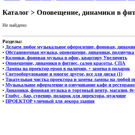
Каталог > Оповещение, динамики в фит
Не найдено
Разделы:
•
Делаем любое музыкальное оформление, фоновая, динами
•
Обстановочная музыка, оповещение, динамики, подзвучка
•
Колонки, фоновая музыка в офис, квартиру Увеличить
•
Оповещение, динамики в фитнес, салон красоты, СПА
•
Лампы на проектор epson в наличии, + замена в подарок
•
Светооборудование и многое другое, все для диско (1)
•
Тщательная чистка проектора и замена лампы на любой п
•
Музыкальное оформление и озвучивание кафе и ресторано
•
Динамики, фоновая музыка в торговый центр, магазин, бут
•
Глобус - бар, сувенир, подарок для директора, мужчине
•
ПРОЕКТОР уличный для декора здания