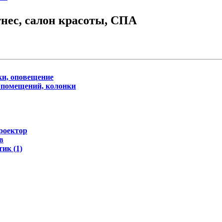
нес, салон красоты, СПА
ки, оповещение
 помещений, колонки
роектор
в
ик (1)